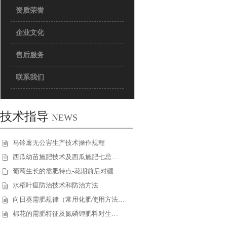
资质荣誉
企业文化
售后服务
联系我们
技术指导
NEWS
马铃薯无公害生产技术操作规程
西瓜幼苗施肥技术及西瓜施肥七忌…
葡萄生长的需肥特点-花期前后对硼…
水稻叶瘟防治技术和防治方法
向日葵需肥规律（常用化肥使用方法…
棉花的需肥特征及氮磷钾肥料对生…