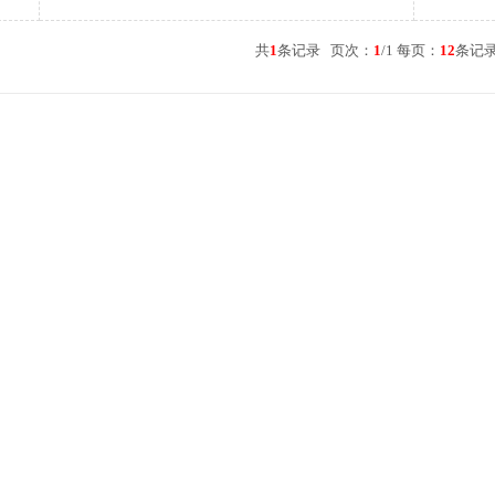
共
1
条记录 页次：
1
/1 每页：
12
条记